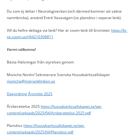
Du som ej deltar i Neurologiveckan (och därmed kommer att sakna
namnbricka), använd Entré Vasavägen (se planskiss i separat länk).
Vill du hellre deltaga via länk? Här är zoom-länk till årsmötet:
https://ki-
se.zoom.us/j/64210308811
Varmt välkomna!
Bästa Hälsningar från styrelsen genom
Monicha Norén/ Sekreterare Svenska Huvudvärkssällskapet
monicha@migrankliniken.se
Dagordning Årsmöte 2025
Årsberättelse 2025
https://huvudvarkssallskapet.se/wp-
content/uploads/2025/04/Arsberattelse-2025.pdf
Planskiss
https://huvudvarkssallskapet.se/wp-
content/uploads/2025/04/Planskiss.pdf