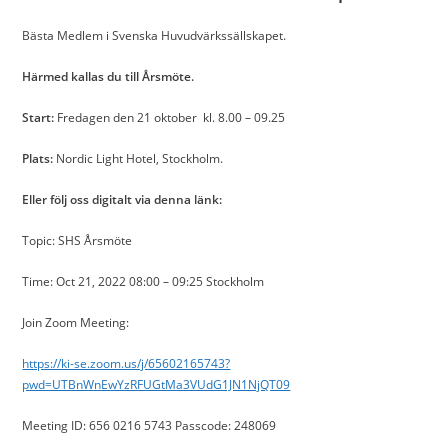
Bästa Medlem i Svenska Huvudvärkssällskapet.
Härmed kallas du till Årsmöte.
Start:
Fredagen den 21 oktober kl. 8.00 – 09.25
Plats:
Nordic Light Hotel, Stockholm.
Eller följ oss digitalt via denna länk:
Topic: SHS Årsmöte
Time: Oct 21, 2022 08:00 – 09:25 Stockholm
Join Zoom Meeting:
https://ki-se.zoom.us/j/65602165743?
pwd=UTBnWnEwYzRFUGtMa3VUdG1JN1NjQT09
Meeting ID: 656 0216 5743 Passcode: 248069