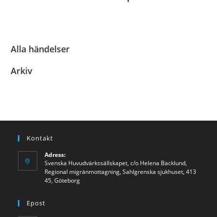
No events are found.
Alla händelser
Arkiv
Kontakt
Adress:
Svenska Huvudvärkssällskapet, c/o Helena Backlund,
Regional migränmottagning, Sahlgrenska sjukhuset, 413
45, Göteborg
Epost