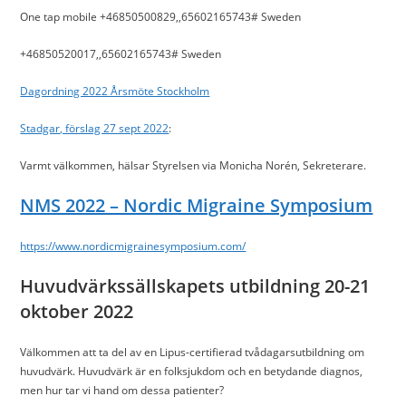
One tap mobile +46850500829,,65602165743# Sweden
+46850520017,,65602165743# Sweden
Dagordning 2022 Årsmöte Stockholm
Stadgar, förslag 27 sept 2022
:
Varmt välkommen, hälsar Styrelsen via Monicha Norén, Sekreterare.
NMS 2022 – Nordic Migraine Symposium
https://www.nordicmigrainesymposium.com/
Huvudvärkssällskapets utbildning 20-21
oktober 2022
Välkommen att ta del av en Lipus-certifierad tvådagarsutbildning om
huvudvärk. Huvudvärk är en folksjukdom och en betydande diagnos,
men hur tar vi hand om dessa patienter?