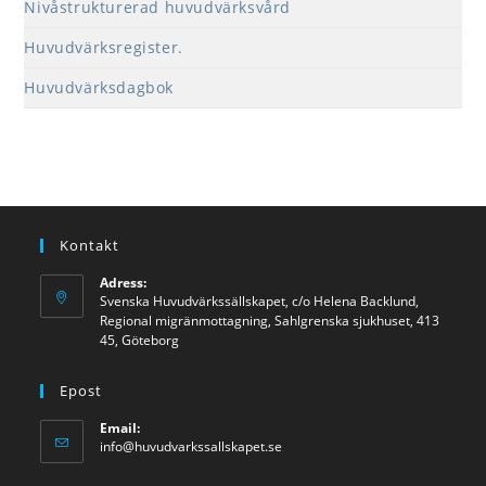
Nivåstrukturerad huvudvärksvård
Huvudvärksregister.
Huvudvärksdagbok
Kontakt
Adress:
Svenska Huvudvärkssällskapet, c/o Helena Backlund,
Regional migränmottagning, Sahlgrenska sjukhuset, 413
45, Göteborg
Epost
Email:
info@huvudvarkssallskapet.se