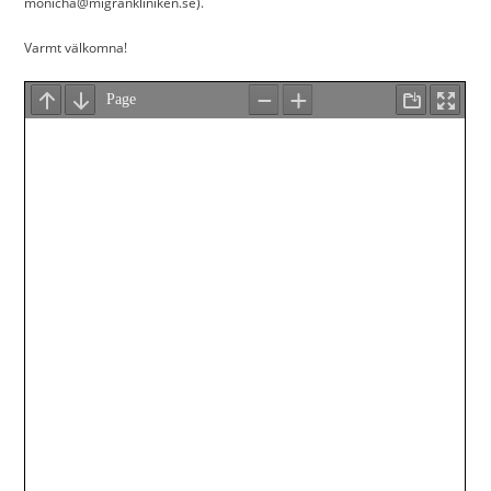
monicha@migrankliniken.se).
Varmt välkomna!