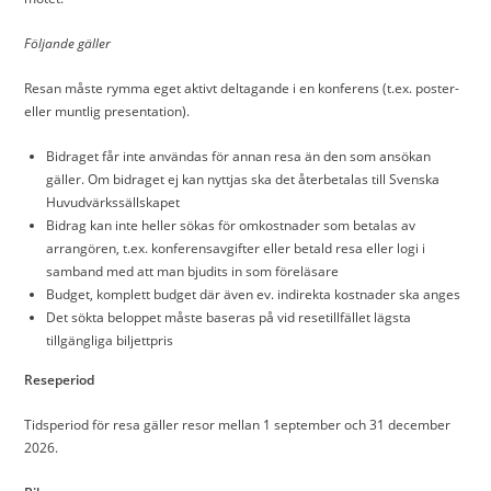
Följande gäller
Resan måste rymma eget aktivt deltagande i en konferens (t.ex. poster-
eller muntlig presentation).
Bidraget får inte användas för annan resa än den som ansökan
gäller. Om bidraget ej kan nyttjas ska det återbetalas till Svenska
Huvudvärkssällskapet
Bidrag kan inte heller sökas för omkostnader som betalas av
arrangören, t.ex. konferensavgifter eller betald resa eller logi i
samband med att man bjudits in som föreläsare
Budget, komplett budget där även ev. indirekta kostnader ska anges
Det sökta beloppet måste baseras på vid resetillfället lägsta
tillgängliga biljettpris
Reseperiod
Tidsperiod för resa gäller resor mellan 1 september och 31 december
2026.