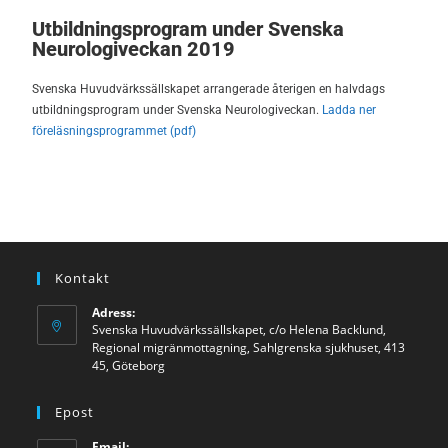
Utbildningsprogram under Svenska
Neurologiveckan 2019
Svenska Huvudvärkssällskapet arrangerade återigen en halvdags
utbildningsprogram under Svenska Neurologiveckan.
Ladda ner
föreläsningsprogrammet (pdf)
Kontakt
Adress:
Svenska Huvudvärkssällskapet, c/o Helena Backlund,
Regional migränmottagning, Sahlgrenska sjukhuset, 413
45, Göteborg
Epost
Email: