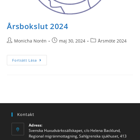
Årsbokslut 2024
Monicha Norén
maj 30, 2024
Årsmöte 2024
Fortsätt Läsa
Kontakt
Adress:
Svenska Huvudvärkssällskapet, c/o Helena Backlund,
Regional migränmottagning, Sahlgrenska sjukhuset, 413