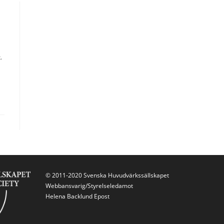
.
© 2011-2020 Svenska Huvudvärkssällskapet
Webbansvarig/Styrelseledamot
Helena Backlund
Epost