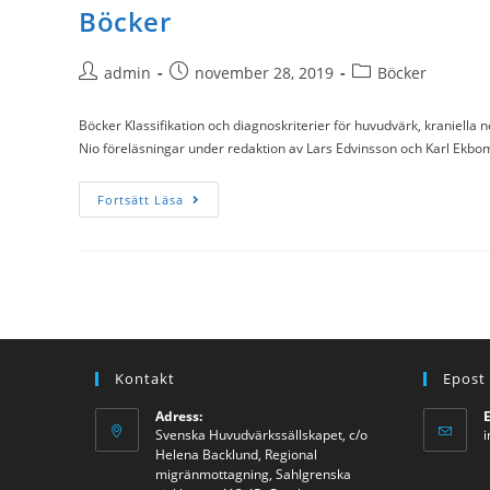
Böcker
admin
november 28, 2019
Böcker
Böcker Klassifikation och diagnoskriterier för huvudvärk, kraniella
Nio föreläsningar under redaktion av Lars Edvinsson och Karl Ek
Fortsätt Läsa
Kontakt
Epost
Adress:
Svenska Huvudvärkssällskapet, c/o
i
Helena Backlund, Regional
migränmottagning, Sahlgrenska