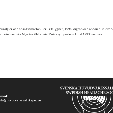
 neuralgier och ansiktssmärtor. Per-Erik Lygner, 1996.Migrän och annan huvudvärk
bom. Från Svenska Migränsällskapets 25-årssymposium, Lund 1993.Svenska…
Email:
nfo@huvudvarkssallskapet.se